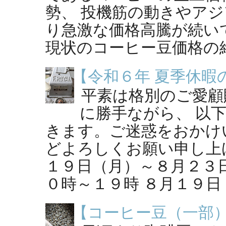
勢、 投機筋の動きやア
り急激な価格高騰が続い
現状のコーヒー豆価格の維持
【令和６年 夏季休暇
平素は格別のご愛顧
に勝手ながら、 以
きます。ご迷惑をおかけ
どよろしくお願い申し上げ
１９日（月）～８月２３
０時～１９時 ８月１９日（
【コーヒー豆（一部