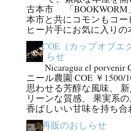
古本市 「BOOKWORM
本市と共にコモンもコー
ヒー片手にお気に入りの本
COE（カップオブエ
らせ
Nicaragua el por
ニール農園 COE ￥150
思わせる芳醇な風味、 新
リーンな質感、 果実系
香ばしいい甘味を持ち合わせ
再販のおしらせ