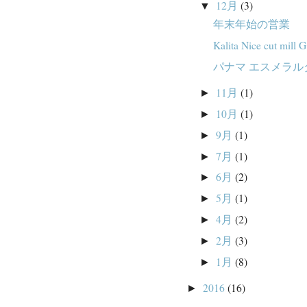
12月
(3)
▼
年末年始の営業
Kalita Nice cut mill G
パナマ エスメラル
11月
(1)
►
10月
(1)
►
9月
(1)
►
7月
(1)
►
6月
(2)
►
5月
(1)
►
4月
(2)
►
2月
(3)
►
1月
(8)
►
2016
(16)
►