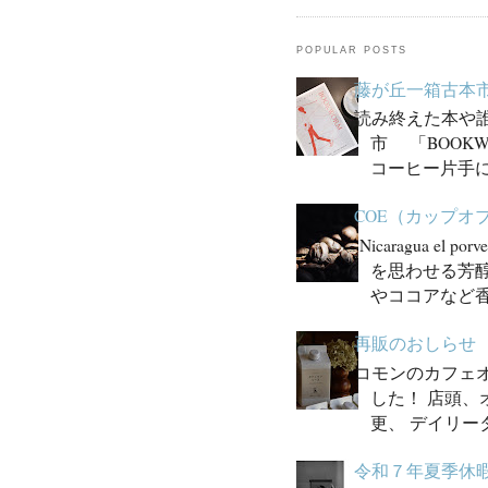
POPULAR POSTS
藤が丘一箱古本市
読み終えた本や
市 「BOOK
コーヒー片手に
COE（カップ
Nicaragua e
を思わせる芳醇
やココアなど香
再販のおしらせ
コモンのカフェ
した！ 店頭
更、 デイリー
令和７年夏季休