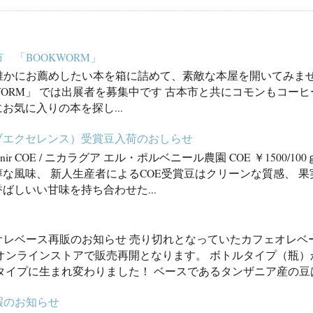
 「BOOKWORM」
誰かにお薦めしたい本を箱に詰めて、素敵な本屋を開いてみませ
WORM」 では出展者を募集中です 古本市と共にコモンもコー
お気に入りの本を探し...
オブエクセレンス）受賞豆入荷のおしらせ
l porvenir COE / ニカラグア エル・ポルベニール農園 COE ￥150
な風味、 新人生産者によるCOE受賞豆はクリーンな質感、 
ばしいい甘味を持ち合わせた...
オレベース再販のお知らせ 売り切れとなっていたカフェオレベ
、オンラインストアで販売再開となります。 ボトルタイプ（瓶
タイプに生まれ変わりました！ ベースであるタンザニア産の豆は
暇のお知らせ