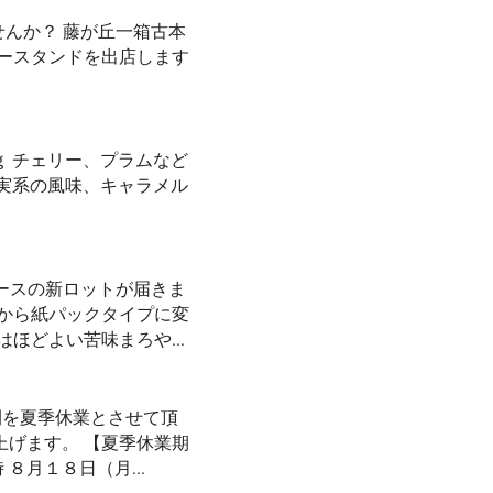
んか？ 藤が丘一箱古本
ヒースタンドを出店します
0/100ｇ チェリー、プラムなど
果実系の風味、キャラメル
ースの新ロットが届きま
）から紙パックタイプに変
ほどよい苦味まろや...
間を夏季休業とさせて頂
上げます。 【夏季休業期
８月１８日（月...