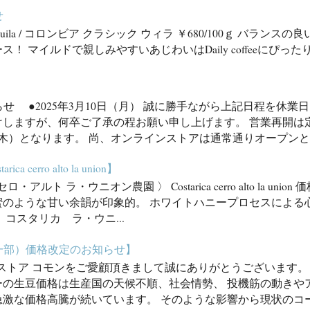
せ
assic huila / コロンビア クラシック ウィラ ￥680/100ｇ バ
！ マイルドで親しみやすいあじわいはDaily coffeeにぴった
）
せ ●2025年3月10日（月） 誠に勝手ながら上記日程を休業
けしますが、何卒ご了承の程お願い申し上げます。 営業再開は
（木）となります。 尚、オンラインストアは通常通りオープンとな
tarica cerro alto la union】
ルト ラ・ウニオン農園 〉 Costarica cerro alto la union 
蜜のような甘い余韻が印象的。 ホワイトハニープロセスによる
 コスタリカ ラ・ウニ...
一部）価格改定のお知らせ】
ストア コモンをご愛顧頂きまして誠にありがとうございます。
ーの生豆価格は生産国の天候不順、社会情勢、 投機筋の動きや
急激な価格高騰が続いています。 そのような影響から現状のコ