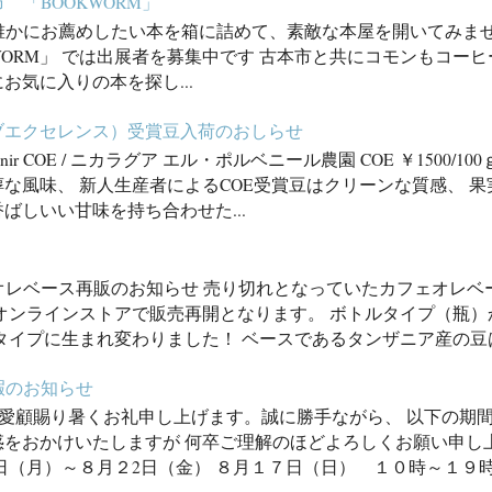
 「BOOKWORM」
誰かにお薦めしたい本を箱に詰めて、素敵な本屋を開いてみませ
WORM」 では出展者を募集中です 古本市と共にコモンもコー
お気に入りの本を探し...
オブエクセレンス）受賞豆入荷のおしらせ
l porvenir COE / ニカラグア エル・ポルベニール農園 COE ￥150
な風味、 新人生産者によるCOE受賞豆はクリーンな質感、 
ばしいい甘味を持ち合わせた...
オレベース再販のお知らせ 売り切れとなっていたカフェオレベ
、オンラインストアで販売再開となります。 ボトルタイプ（瓶
タイプに生まれ変わりました！ ベースであるタンザニア産の豆は
暇のお知らせ
愛顧賜り暑くお礼申し上げます。誠に勝手ながら、 以下の期
惑をおかけいたしますが 何卒ご理解のほどよろしくお願い申し
日（月）～８月２2日（金） ８月１７日（日） １０時～１９時 