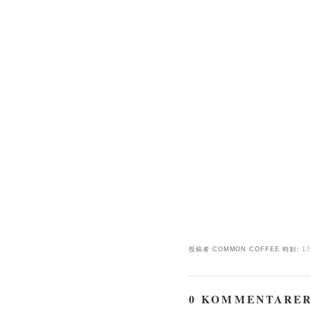
投稿者 COMMON COFFEE
時刻:
17
0 KOMMENTARER