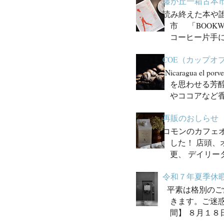
藤が丘一箱古本市
読み終えた本や
市 「BOOK
コーヒー片手に
COE（カップ
Nicaragua e
を思わせる芳醇
やココアなど香
再販のおしらせ
コモンのカフェ
した！ 店頭
更、 デイリー
令和７年夏季休
平素は格別のご
きます。ご迷
間】 ８月１８