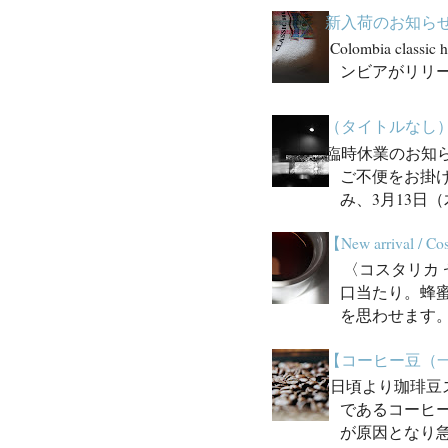
新入荷のお知ら
Colombia cl
ンビアがリリース
（タイトルなし
臨時休業のお知ら
ご不便をお掛
み、3月13日
【New arrival / Cos
〈コスタリカ セロ・ア
口当たり。蜂
を思わせます。
【コーヒー豆（
日頃より珈琲豆
であるコーヒ
が原因となり