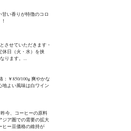
ランスの良い甘い香りが特徴のコロ
り！
日とさせていただきます・
定休日（火・水）を挟
ります。...
価格：￥850/100g 爽やかな
心地よい風味は白ワイン
 昨今、コーヒーの原料
アジア圏での需要の拡大
ーヒー豆価格の維持が