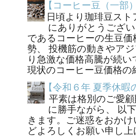
【コーヒー豆（一部
日頃より珈琲豆スト
にありがとうござい
であるコーヒーの生豆価
勢、 投機筋の動きやア
り急激な価格高騰が続い
現状のコーヒー豆価格の維持
【令和６年 夏季休暇
平素は格別のご愛顧
に勝手ながら、 以
きます。ご迷惑をおかけ
どよろしくお願い申し上げ