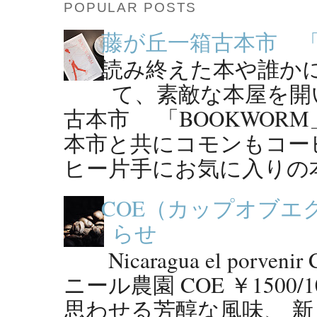
POPULAR POSTS
藤が丘一箱古本市 「B
読み終えた本や誰か
て、素敵な本屋を開
古本市 「BOOKWORM
本市と共にコモンもコー
ヒー片手にお気に入りの本
COE（カップオブエ
らせ
Nicaragua el por
ニール農園 COE ￥150
思わせる芳醇な風味、 新