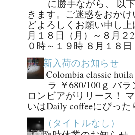
に勝手ながら、 以
きます。ご迷惑をおかけ
どよろしくお願い申し上げ
月１８日（月）～８月２2
０時～１９時 ８月１８日（
新入荷のお知らせ
Colombia classic
ラ ￥680/100ｇ
ロンビアがリリース！ 
いはDaily coffeeにぴっ
（タイトルなし）
臨時休業のお知らせ ●