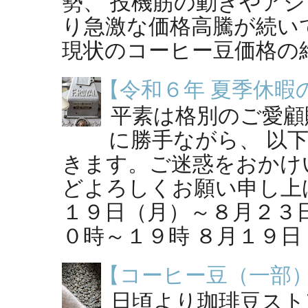
勢、 投機筋の動きやア
り急激な価格高騰が続い
現状のコーヒー豆価格の維持
【令和６年 夏季休暇
平素は格別のご愛顧
に勝手ながら、 以
きます。ご迷惑をおかけ
どよろしくお願い申し上げ
１９日（月）～８月２３
０時～１９時 ８月１９日（
【コーヒー豆（一部
日頃より珈琲豆スト