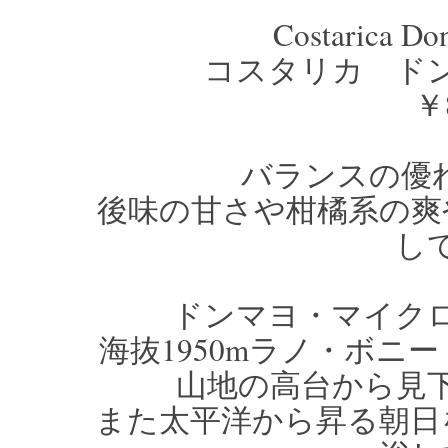
Costarica Do
コスタリカ ド
￥8
バランスの優
後味の甘さや柑橘系の爽
し
ドンマヨ・マイク
海抜1950mラノ・ボニ
山地の高台から見
また太平洋から昇る朝日