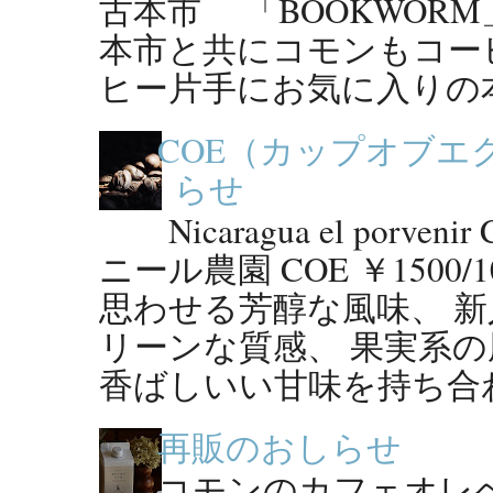
古本市 「BOOKWORM
本市と共にコモンもコー
ヒー片手にお気に入りの本
COE（カップオブエ
らせ
Nicaragua el por
ニール農園 COE ￥150
思わせる芳醇な風味、 新
リーンな質感、 果実系
香ばしいい甘味を持ち合わせ
再販のおしらせ
コモンのカフェオレ